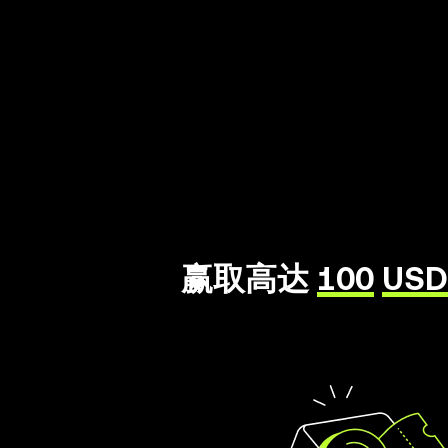
赢取高达
100
USD